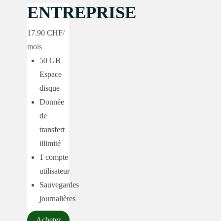
ENTREPRISE
17.90 CHF
/
mois
50 GB
Espace
disque
Donnée
de
transfert
illimité
1 compte
utilisateur
Sauvegardes
journalières
Acheter