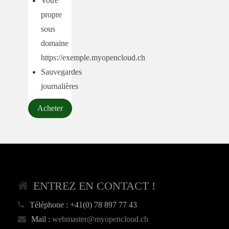
Votre
propre
sous
domaine
https://exemple.myopencloud.ch
Sauvegardes
journalières
Acheter
ENTREZ EN CONTACT !
Téléphone :
+41(0) 78 897 77 43
Mail :
webmaster@myopencloud.ch