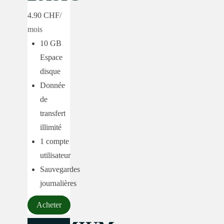
4.90 CHF
/
mois
10 GB
Espace
disque
Donnée
de
transfert
illimité
1 compte
utilisateur
Sauvegardes
journalières
Acheter