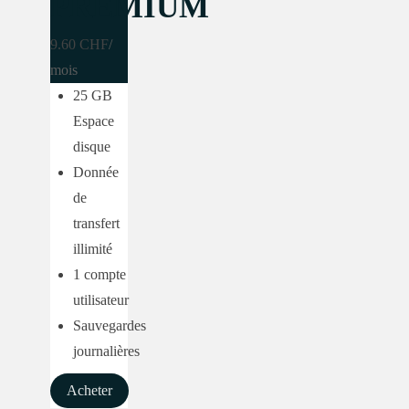
PREMIUM
9.60 CHF
/
mois
25 GB
Espace
disque
Donnée
de
transfert
illimité
1 compte
utilisateur
Sauvegardes
journalières
Acheter